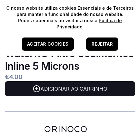
⭐️
Envios Gratuitos para encomendas acima de 60€!*
⭐️
O nosso website utiliza cookies Essenciais e de Terceiros
para manter a funcionalidade do nosso website.
Podes saber mais ao visitar a nossa
Política de
Privacidade
.
Home
/
Equipamento E CO2
/
Filtros De Osmose
/
ACEITAR COOKIES
REJEITAR
Mídias E Cartuchos
WaterRO Filtro Sedimentos
Inline 5 Microns
€4.00
ADICIONAR AO CARRINHO