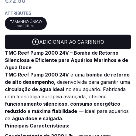
€72.50
ATTRIBUTES
TAMANHO ÚNICO
tmc9911-eu
ADICIONAR AO CARRINHO
TMC Reef Pump 2000 24V – Bomba de Retorno
Silenciosa e Eficiente para Aquários Marinhos e de
Água Doce
TMC Reef Pump 2000 24V
é uma
bomba de retorno
de alto desempenho
, desenvolvida para garantir uma
circulação de água ideal
no seu aquário. Fabricada
com tecnologia europeia avançada, oferece
funcionamento silencioso, consumo energético
reduzido
e
máxima fiabilidade
— ideal para aquários
de
água doce e salgada
.
Principais Características: