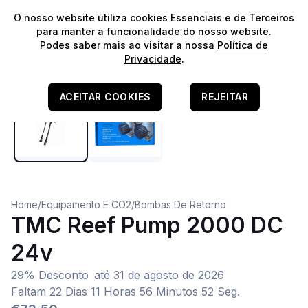
⭐️
Envios Gratuitos para encomendas acima de 60€!*
⭐️
O nosso website utiliza cookies Essenciais e de Terceiros
para manter a funcionalidade do nosso website.
Podes saber mais ao visitar a nossa
Política de
Privacidade
.
ACEITAR COOKIES
REJEITAR
Home
/
Equipamento E CO2
/
Bombas De Retorno
TMC Reef Pump 2000 DC
24v
29% Desconto
até
31 de agosto de 2026
Faltam 22 Dias 11 Horas 56 Minutos 51 Seg.