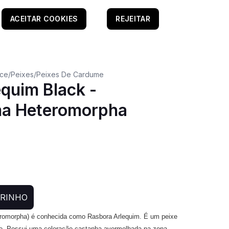
ACEITAR COOKIES
REJEITAR
oce
/
Peixes
/
Peixes De Cardume
quim Black -
ma Heteromorpha
RRINHO
eromorpha) é conhecida como Rasbora Arlequim. É um peixe
nte. Possui uma coloração castanha avermelhada na zona