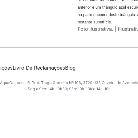
anterior e um triângulo azul esc
na parte superior deste triângul
restante superfície.
Foto ilustrativa. | Illustrat
ições
Livro De Reclamações
Blog
AquaOrinoco - R. Prof. Tiago Godinho Nº 196, 3720-133 Oliveira de Azeméi
Seg a Sex: 14h-19h30; Sáb: 10h-13h e 14h-18h