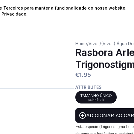
⭐️
Envios Gratuitos para encomendas acima de 60€!*
⭐️
de Terceiros para manter a funcionalidade do nosso website.
e Privacidade
.
Home
/
Vivos
/
(Vivos) Água D
Rasbora Arle
Trigonostig
€1.95
ATTRIBUTES
TAMANHO ÚNICO
px1441-blk
ADICIONAR AO CA
Esta espécie (Trigonostigma het
de cardume fantástico e resiste