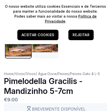
⭐️
Envios Gratuitos para encomendas acima de 60€!*
⭐️
O nosso website utiliza cookies Essenciais e de Terceiros
para manter a funcionalidade do nosso website.
Podes saber mais ao visitar a nossa
Política de
Água Doce
Privacidade
.
ACEITAR COOKIES
REJEITAR
Home
/
Vivos
/
(Vivos) Água Doce
/
Peixes
/
Peixes-Gato & L-S
Pimelodella Gracilis -
Mandizinho 5-7cm
€9.00
BREVEMENTE DISPONÍVEL