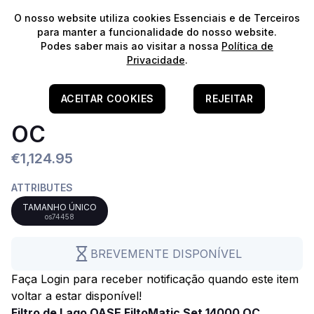
⭐️
Envios Gratuitos para encomendas acima de 60€!*
⭐️
O nosso website utiliza cookies Essenciais e de Terceiros
para manter a funcionalidade do nosso website.
Podes saber mais ao visitar a nossa
Política de
Privacidade
.
Home
/
Lagos
OASE FiltoMatic Set 14000
ACEITAR COOKIES
REJEITAR
OC
€1,124.95
ATTRIBUTES
TAMANHO ÚNICO
os74458
BREVEMENTE DISPONÍVEL
Faça Login para receber notificação quando este item
voltar a estar disponível!
Filtro de Lago OASE FiltoMatic Set 14000 OC