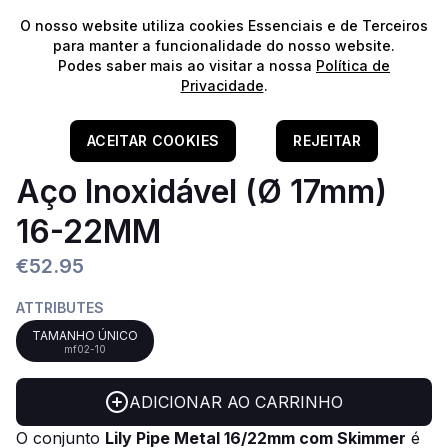
⭐️
Envios Gratuitos para encomendas acima de 60€!*
⭐️
O nosso website utiliza cookies Essenciais e de Terceiros
para manter a funcionalidade do nosso website.
Podes saber mais ao visitar a nossa
Política de
Privacidade
.
Home
/
Aquascaping
/
Lily Pipes
Kit Lily Pipe C/ Skimmer
ACEITAR COOKIES
REJEITAR
Aço Inoxidável (Ø 17mm)
16-22MM
€52.95
ATTRIBUTES
TAMANHO ÚNICO
mf02-10
ADICIONAR AO CARRINHO
O conjunto
Lily Pipe Metal 16/22mm com Skimmer
é