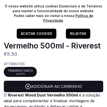
⭐️
Envios Gratuitos para encomendas acima de 60€!*
⭐️
O nosso website utiliza cookies Essenciais e de Terceiros
para manter a funcionalidade do nosso website.
Podes saber mais ao visitar a nossa
Política de
Privacidade
.
Home
/
Aquascaping
/
Colas E Adesivos
Pó De Madeira- Wood Dust
ACEITAR COOKIES
REJEITAR
Vermelho 500ml - Riverest
€5.50
ATTRIBUTES
TAMANHO ÚNICO
ps8486
ADICIONAR AO CARRINHO
O
Riverest Wood Dust Vermelho 500ml
é a solução
ideal para complementar e finalizar montagens de
aquascaping, ajudando a disfarçar uniões e