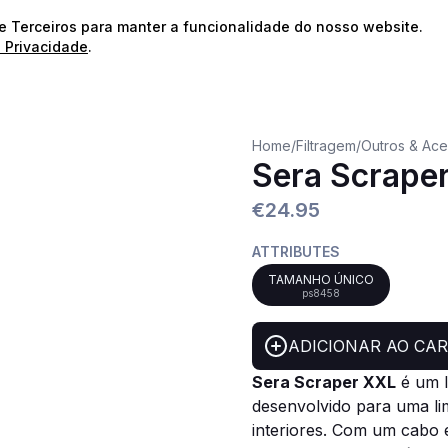
⭐️
Envios Gratuitos para encomendas acima de 60€!*
⭐️
de Terceiros para manter a funcionalidade do nosso website.
e Privacidade
.
Home
/
Filtragem
/
Outros & Ace
Sera Scrape
€24.95
ATTRIBUTES
TAMANHO ÚNICO
ps8458
ADICIONAR AO CA
Sera Scraper XXL
é um l
desenvolvido para uma lim
interiores. Com um cabo 