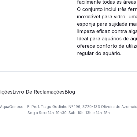
facilmente todas as área
O conjunto inclui três fe
inoxidável para vidro, um
esponja para sujidade ma
limpeza eficaz contra alga
Ideal para aquários de á
oferece conforto de uti
regular do aquário.
ições
Livro De Reclamações
Blog
AquaOrinoco - R. Prof. Tiago Godinho Nº 196, 3720-133 Oliveira de Azeméi
Seg a Sex: 14h-19h30; Sáb: 10h-13h e 14h-18h