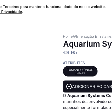
⭐️
Envios Gratuitos para encomendas acima de 60€!*
⭐️
de Terceiros para manter a funcionalidade do nosso website.
e Privacidade
.
Home
/
Alimentação E Tratame
Aquarium Sy
€9.95
ATTRIBUTES
TAMANHO ÚNICO
ps8429
ADICIONAR AO CA
O
Aquarium Systems
Col
marinhos desenvolvido 
especialmente formulado