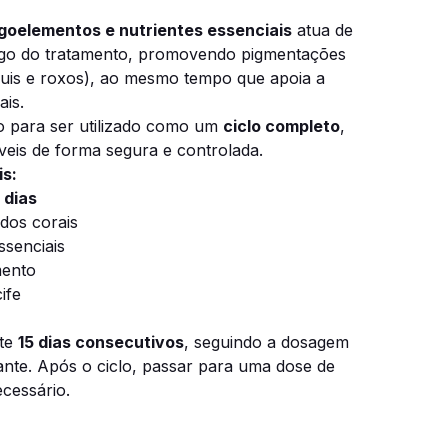
igoelementos e nutrientes essenciais
atua de
ngo do tratamento, promovendo pigmentações
zuis e roxos), ao mesmo tempo que apoia a
ais.
do para ser utilizado como um
ciclo completo
,
íveis de forma segura e controlada.
is:
 dias
 dos corais
ssenciais
mento
ife
nte
15 dias consecutivos
, seguindo a dosagem
nte. Após o ciclo, passar para uma dose de
cessário.