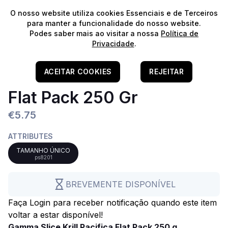
⭐️
Envios Gratuitos para encomendas acima de 60€!*
⭐️
O nosso website utiliza cookies Essenciais e de Terceiros
para manter a funcionalidade do nosso website.
Podes saber mais ao visitar a nossa
Política de
Privacidade
.
Home
/
Alimentação E Tratamento
/
Alimento Congelado
Gamma Slice Krill Pacifica
ACEITAR COOKIES
REJEITAR
Flat Pack 250 Gr
€5.75
ATTRIBUTES
TAMANHO ÚNICO
ps8201
BREVEMENTE DISPONÍVEL
Faça Login para receber notificação quando este item
voltar a estar disponível!
Gamma Slice Krill Pacifica Flat Pack 250 g