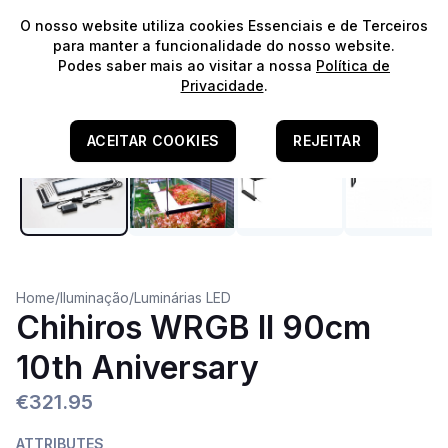
⭐️
Envios Gratuitos para encomendas acima de 60€!*
⭐️
O nosso website utiliza cookies Essenciais e de Terceiros
para manter a funcionalidade do nosso website.
Podes saber mais ao visitar a nossa
Política de
Privacidade
.
ACEITAR COOKIES
REJEITAR
Home
/
Iluminação
/
Luminárias LED
Chihiros WRGB II 90cm
10th Aniversary
€321.95
ATTRIBUTES