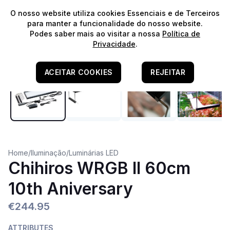
⭐️
Envios Gratuitos para encomendas acima de 60€!*
⭐️
O nosso website utiliza cookies Essenciais e de Terceiros
para manter a funcionalidade do nosso website.
Podes saber mais ao visitar a nossa
Política de
Privacidade
.
ACEITAR COOKIES
REJEITAR
Home
/
Iluminação
/
Luminárias LED
Chihiros WRGB II 60cm
10th Aniversary
€244.95
ATTRIBUTES