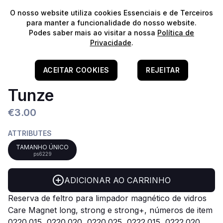
⭐️
Envios Gratuitos para encomendas acima de 60€!*
⭐️
O nosso website utiliza cookies Essenciais e de Terceiros
para manter a funcionalidade do nosso website.
Podes saber mais ao visitar a nossa
Política de
Privacidade
.
Home
/
Acessórios
Tira De Feltro 98 X 19 Mm,
ACEITAR COOKIES
REJEITAR
Tunze
€3.00
ATTRIBUTES
TAMANHO ÚNICO
ps6229
ADICIONAR AO CARRINHO
Reserva de feltro para limpador magnético de vidros
Care Magnet long, strong e strong+, números de item
0220.015, 0220.020, 0220.025, 0222.015, 0222.020,