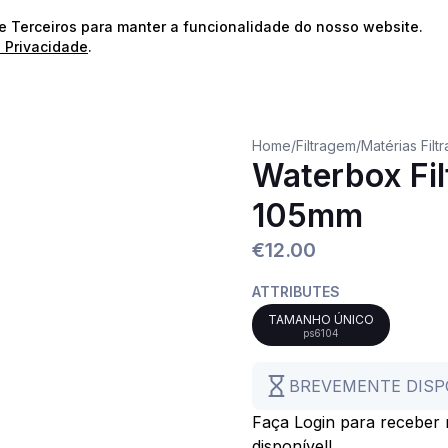
⭐️
Envios Gratuitos para encomendas acima de 60€!*
⭐️
de Terceiros para manter a funcionalidade do nosso website.
e Privacidade
.
Home
/
Filtragem
/
Matérias Filt
Waterbox Fil
105mm
€12.00
ATTRIBUTES
TAMANHO ÚNICO
ps6104
BREVEMENTE DISP
Faça Login para receber n
disponível!