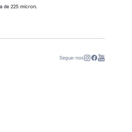
pa de 225 mícron.
Segue-nos
s