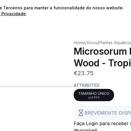
⭐️
Envios Gratuitos para encomendas acima de 60€!*
⭐️
de Terceiros para manter a funcionalidade do nosso website.
e Privacidade
.
Home
/
Vivos
/
Plantas Aquátic
Microsorum 
Wood - Trop
€23.75
ATTRIBUTES
TAMANHO ÚNICO
ps4894
BREVEMENTE DISP
Faça Login para receber n
disponível!