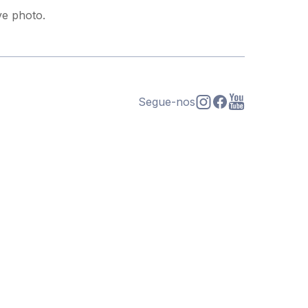
ive photo.
Segue-nos
s