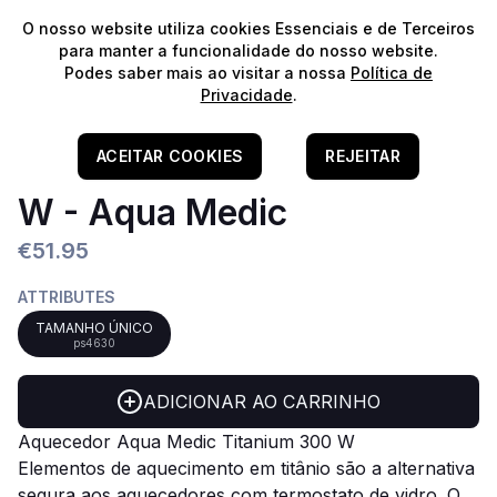
⭐️
Envios Gratuitos para encomendas acima de 60€!*
⭐️
O nosso website utiliza cookies Essenciais e de Terceiros
para manter a funcionalidade do nosso website.
Podes saber mais ao visitar a nossa
Política de
Privacidade
.
Home
/
Equipamento E CO2
/
Termostatos
Aquecedor Titanium 300
ACEITAR COOKIES
REJEITAR
W - Aqua Medic
€51.95
ATTRIBUTES
TAMANHO ÚNICO
ps4630
ADICIONAR AO CARRINHO
Aquecedor Aqua Medic Titanium 300 W
Elementos de aquecimento em titânio são a alternativa
segura aos aquecedores com termostato de vidro.
O