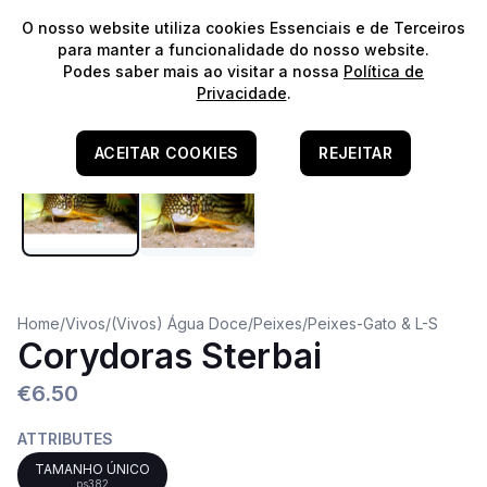
⭐️
Envios Gratuitos para encomendas acima de 60€!*
⭐️
O nosso website utiliza cookies Essenciais e de Terceiros
para manter a funcionalidade do nosso website.
Podes saber mais ao visitar a nossa
Política de
Privacidade
.
ACEITAR COOKIES
REJEITAR
Home
/
Vivos
/
(Vivos) Água Doce
/
Peixes
/
Peixes-Gato & L-S
Corydoras Sterbai
€6.50
ATTRIBUTES
TAMANHO ÚNICO
ps382