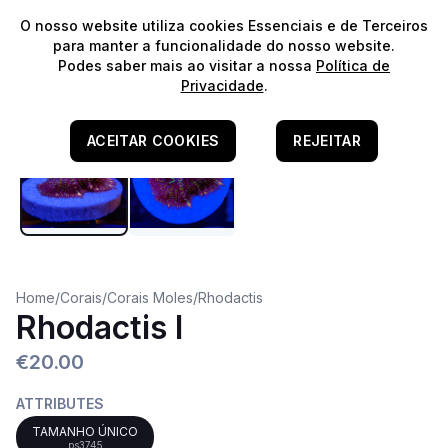
⭐️
Envios Gratuitos para encomendas acima de 60€!*
⭐️
O nosso website utiliza cookies Essenciais e de Terceiros
para manter a funcionalidade do nosso website.
Podes saber mais ao visitar a nossa
Política de
Privacidade
.
ACEITAR COOKIES
REJEITAR
Home
/
Corais
/
Corais Moles
/
Rhodactis
Rhodactis I
€20.00
ATTRIBUTES
TAMANHO ÚNICO
ps3745