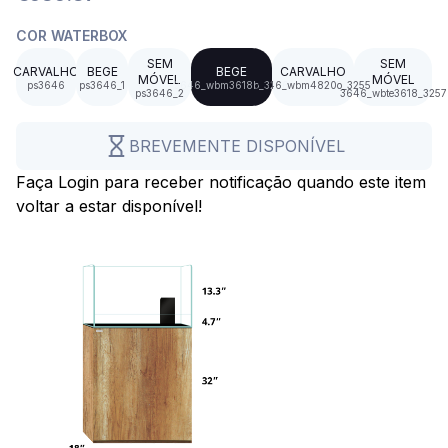
COR WATERBOX
SEM
SEM
CARVALHO
BEGE
BEGE
CARVALHO
MÓVEL
MÓVEL
ps3646
ps3646_1
3646_wbm3618b_3256
3646_wbm4820o_3255
ps3646_2
3646_wbte3618_3257
BREVEMENTE DISPONÍVEL
Faça Login para receber notificação quando este item
voltar a estar disponível!