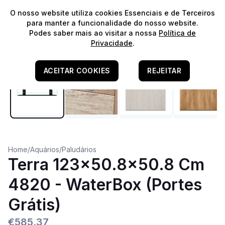
⭐️
Envios Gratuitos para encomendas acima de 60€!*
⭐️
O nosso website utiliza cookies Essenciais e de Terceiros
para manter a funcionalidade do nosso website.
Podes saber mais ao visitar a nossa
Política de
Privacidade
.
ACEITAR COOKIES
REJEITAR
Home
/
Aquários
/
Paludários
Terra 123x50.8x50.8 Cm
4820 - WaterBox (Portes
Grátis)
€585.37