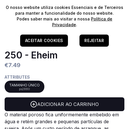
⭐️
Envios Gratuitos para encomendas acima de 60€!*
⭐️
O nosso website utiliza cookies Essenciais e de Terceiros
para manter a funcionalidade do nosso website.
Podes saber mais ao visitar a nossa
Política de
Privacidade
.
Home
/
Filtragem
/
Matérias Filtrantes
/
Esponjas
Pad Filtrante P/ Classic
ACEITAR COOKIES
REJEITAR
250 - Eheim
€7.49
ATTRIBUTES
TAMANHO ÚNICO
ps2880
ADICIONAR AO CARRINHO
O material poroso fica uniformemente embebido em
água e retém grandes e pequenas partículas de
sujeira.
Após um curto período de arranque, as