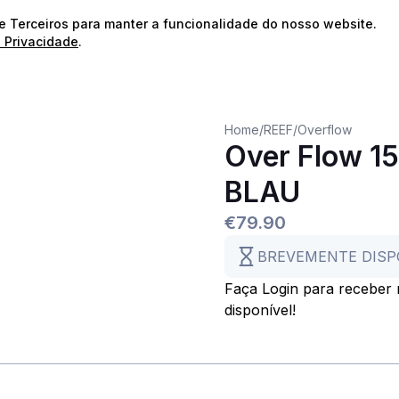
⭐️
Envios Gratuitos para encomendas acima de 60€!*
⭐️
de Terceiros para manter a funcionalidade do nosso website.
e Privacidade
.
Home
/
REEF
/
Overflow
Over Flow 15
BLAU
€79.90
BREVEMENTE DISP
Faça Login para receber n
disponível!