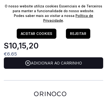
⭐️
Envios Gratuitos para encomendas acima de 60€!*
⭐️
O nosso website utiliza cookies Essenciais e de Terceiros
para manter a funcionalidade do nosso website.
Podes saber mais ao visitar a nossa
Política de
Privacidade
.
Home
/
Filtragem
/
Matérias Filtrantes
/
Filtragem Biológica
Marina Slim Filter Esponja
ACEITAR COOKIES
REJEITAR
S10,15,20
€6.65
ADICIONAR AO CARRINHO