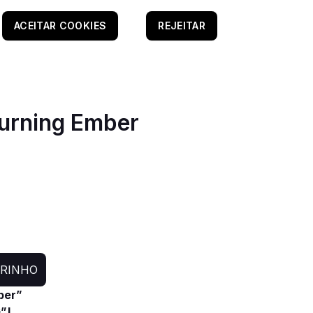
ACEITAR COOKIES
REJEITAR
Burning Ember
RRINHO
ber”
”!