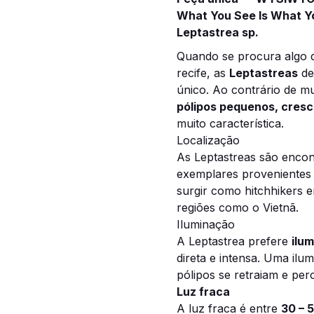
What You See Is What Y
Leptastrea sp.
Quando se procura algo d
recife, as
Leptastreas
de
único. Ao contrário de mu
pólipos pequenos, cresc
muito característica.
Localização
As Leptastreas são encon
exemplares provenientes
surgir como hitchhikers e
regiões como o Vietnã.
Iluminação
A Leptastrea prefere
ilu
direta e intensa. Uma il
pólipos se retraiam e per
Luz fraca
A luz fraca é entre
30 – 