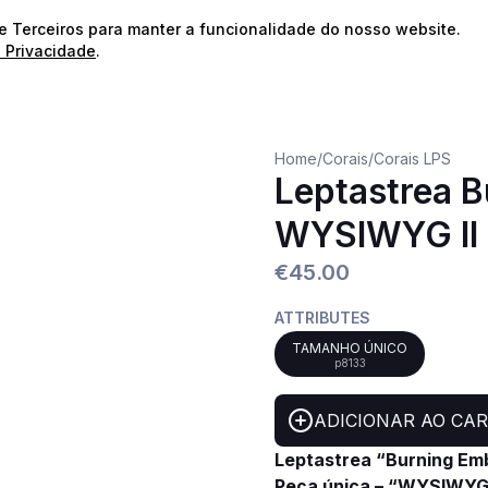
⭐️
Envios Gratuitos para encomendas acima de 60€!*
⭐️
de Terceiros para manter a funcionalidade do nosso website.
e Privacidade
.
Home
/
Corais
/
Corais LPS
Leptastrea 
WYSIWYG II
€45.00
ATTRIBUTES
TAMANHO ÚNICO
p8133
ADICIONAR AO CA
Leptastrea “Burning Em
Peça única – “WYSIWYG