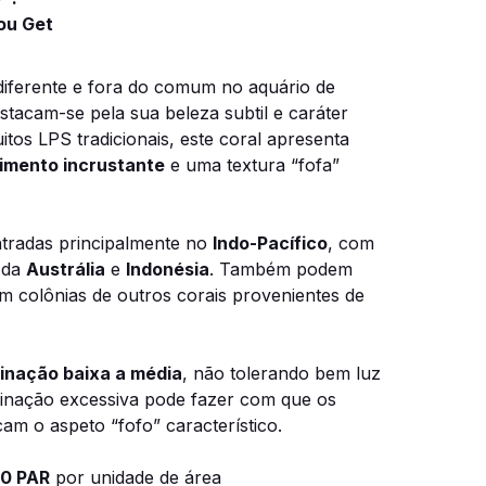
ou Get
iferente e fora do comum no aquário de
stacam-se pela sua beleza subtil e caráter
itos LPS tradicionais, este coral apresenta
imento incrustante
e uma textura “fofa”
tradas principalmente no
Indo-Pacífico
, com
 da
Austrália
e
Indonésia
. Também podem
m colônias de outros corais provenientes de
minação baixa a média
, não tolerando bem luz
uminação excessiva pode fazer com que os
cam o aspeto “fofo” característico.
50 PAR
por unidade de área