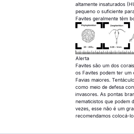
altamente insaturados (H
pequeno o suficiente para
Favites geralmente têm b
Alerta
Favites são um dos corai
os Favites podem ter um
Favias maiores. Tentáculo
como meio de defesa cont
invasores. As pontas br
nematicistos que podem da
vezes, esse não é um gr
recomendamos colocá-lo n