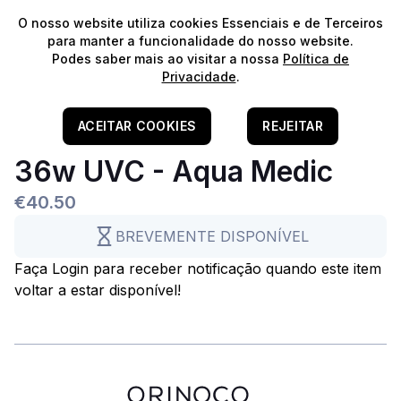
⭐️
Envios Gratuitos para encomendas acima de 60€!*
⭐️
O nosso website utiliza cookies Essenciais e de Terceiros
para manter a funcionalidade do nosso website.
Podes saber mais ao visitar a nossa
Política de
Privacidade
.
Home
/
Filtragem
/
Filtros UV
Lâmpada De Substituição
ACEITAR COOKIES
REJEITAR
36w UVC - Aqua Medic
€40.50
BREVEMENTE DISPONÍVEL
Faça Login para receber notificação quando este item
voltar a estar disponível!