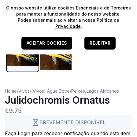
⭐️
Envios Gratuitos para encomendas acima de 60€!*
⭐️
O nosso website utiliza cookies Essenciais e de Terceiros
para manter a funcionalidade do nosso website.
Podes saber mais ao visitar a nossa
Política de
Cuidado
Privacidade
.
África (Tanganyika)
Água Doce
ACEITAR COOKIES
REJEITAR
Home
/
Vivos
/
(Vivos) Água Doce
/
Peixes
/
Lagos Africanos
Julidochromis Ornatus
€9.75
BREVEMENTE DISPONÍVEL
Faça Login para receber notificação quando este item