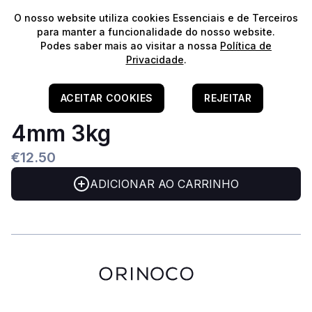
⭐️
Envios Gratuitos para encomendas acima de 60€!*
⭐️
O nosso website utiliza cookies Essenciais e de Terceiros
para manter a funcionalidade do nosso website.
Podes saber mais ao visitar a nossa
Política de
Privacidade
.
Home
/
Aquascaping
/
Areias & Areões
Grava Muara Sand Size 1-
ACEITAR COOKIES
REJEITAR
4mm 3kg
€12.50
ADICIONAR AO CARRINHO