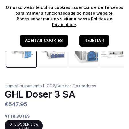
⭐️
Envios Gratuitos para encomendas acima de 60€!*
⭐️
O nosso website utiliza cookies Essenciais e de Terceiros
para manter a funcionalidade do nosso website.
Podes saber mais ao visitar a nossa
Política de
Recomendado
Privacidade
.
ACEITAR COOKIES
REJEITAR
Home
/
Equipamento E CO2
/
Bombas Doseadoras
GHL Doser 3 SA
€547.95
ATTRIBUTES
GHL DOSER 3 SA
pl-2344