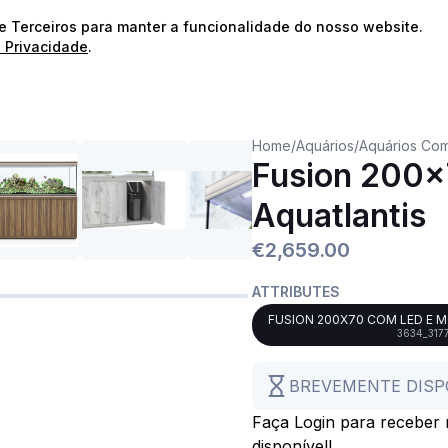
⭐️
Envios Gratuitos para encomendas acima de 60€!*
⭐️
de Terceiros para manter a funcionalidade do nosso website.
e Privacidade
.
Home
/
Aquários
/
Aquários Com
Fusion 200x
Aquatlantis
€2,659.00
ATTRIBUTES
FUSION 200X70 COM LED E 
3634_317
BREVEMENTE DISP
Faça Login para receber n
disponível!