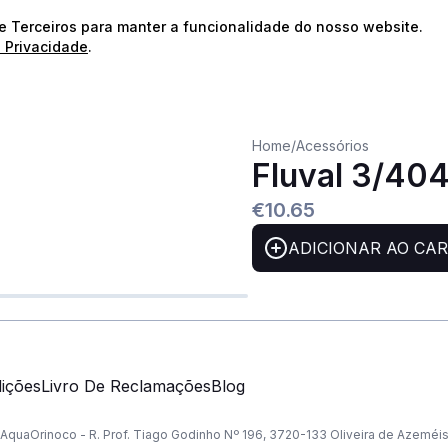
⭐️
Envios Gratuitos para encomendas acima de 60€!*
⭐️
de Terceiros para manter a funcionalidade do nosso website.
e Privacidade
.
Home
/
Acessórios
Fluval 3/404
€10.65
ADICIONAR AO CA
ições
Livro De Reclamações
Blog
AquaOrinoco - R. Prof. Tiago Godinho Nº 196, 3720-133 Oliveira de Azeméi