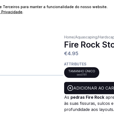
⭐️
Envios Gratuitos para encomendas acima de 60€!*
⭐️
de Terceiros para manter a funcionalidade do nosso website.
e Privacidade
.
Home
/
Aquascaping
/
Hardscap
Fire Rock St
€4.95
ATTRIBUTES
TAMANHO ÚNICO
sws0181
ADICIONAR AO CA
As
pedras Fire Rock
apre
às suas fissuras, sulcos 
profundidade aos layouts.