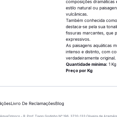
composições dramáticas e
estilo natural ou paisag
vulcânicas.
Também conhecida como r
destaca-se pela sua tona
fissuras marcantes, que p
expressivos.
As paisagens aquáticas 
intenso e distinto, com c
verdadeiramente original.
Quantidade mínima:
1 Kg
Preço por Kg
ições
Livro De Reclamações
Blog
AquaOrinoco - R. Prof. Tiago Godinho Nº 196, 3720-133 Oliveira de Azeméi