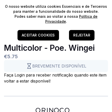
⭐️
Envios Gratuitos para encomendas acima de 60€!*
⭐️
O nosso website utiliza cookies Essenciais e de Terceiros
para manter a funcionalidade do nosso website.
Podes saber mais ao visitar a nossa
Política de
Comunitário
Privacidade
.
Água Doce
Home
/
Vivos
/
(Vivos) Água Doce
/
Peixes
/
Peixes Comunitários
Compatível c/ Camarões
Endler Cumana No. 25
ACEITAR COOKIES
REJEITAR
Multicolor - Poe. Wingei
€5.75
BREVEMENTE DISPONÍVEL
Faça Login para receber notificação quando este item
voltar a estar disponível!