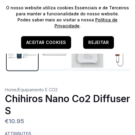
⭐️
Envios Gratuitos para encomendas acima de 60€!*
⭐️
O nosso website utiliza cookies Essenciais e de Terceiros
para manter a funcionalidade do nosso website.
Podes saber mais ao visitar a nossa
Política de
Recomendado
Privacidade
.
ACEITAR COOKIES
REJEITAR
Home
/
Equipamento E CO2
Chihiros Nano Co2 Diffuser
S
€10.95
ATTRIBUTES