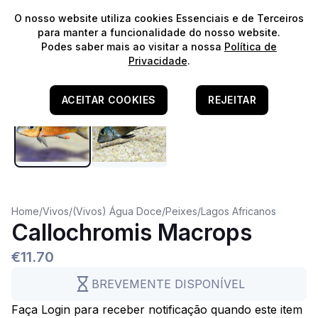
⭐️
Envios Gratuitos para encomendas acima de 60€!*
⭐️
O nosso website utiliza cookies Essenciais e de Terceiros
para manter a funcionalidade do nosso website.
Podes saber mais ao visitar a nossa
Política de
Cuidado
Privacidade
.
África (Tanganyika)
Água Doce
ACEITAR COOKIES
REJEITAR
Home
/
Vivos
/
(Vivos) Água Doce
/
Peixes
/
Lagos Africanos
Callochromis Macrops
€11.70
BREVEMENTE DISPONÍVEL
Faça Login para receber notificação quando este item