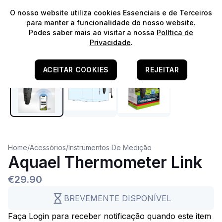
⭐️
Envios Gratuitos para encomendas acima de 60€!*
⭐️
O nosso website utiliza cookies Essenciais e de Terceiros
para manter a funcionalidade do nosso website.
Podes saber mais ao visitar a nossa
Política de
Privacidade
.
ACEITAR COOKIES
REJEITAR
Home
/
Acessórios
/
Instrumentos De Medição
Aquael Thermometer Link
€29.90
BREVEMENTE DISPONÍVEL
Faça Login para receber notificação quando este item