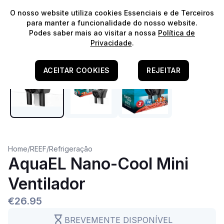
⭐️
Envios Gratuitos para encomendas acima de 60€!*
⭐️
O nosso website utiliza cookies Essenciais e de Terceiros
para manter a funcionalidade do nosso website.
Podes saber mais ao visitar a nossa
Política de
Privacidade
.
ACEITAR COOKIES
REJEITAR
Home
/
REEF
/
Refrigeração
AquaEL Nano-Cool Mini
Ventilador
€26.95
BREVEMENTE DISPONÍVEL