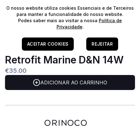
⭐️
Envios Gratuitos para encomendas acima de 60€!*
⭐️
O nosso website utiliza cookies Essenciais e de Terceiros
para manter a funcionalidade do nosso website.
Podes saber mais ao visitar a nossa
Política de
Privacidade
.
Home
/
Iluminação
/
Luminárias LED
/
Água Salgada
AquaEL LEDDY TUBE
ACEITAR COOKIES
REJEITAR
Retrofit Marine D&N 14W
€35.00
ADICIONAR AO CARRINHO