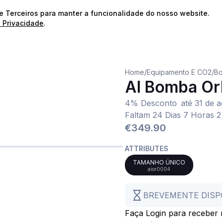
⭐️
Envios Gratuitos para encomendas acima de 60€!*
⭐️
de Terceiros para manter a funcionalidade do nosso website.
e Privacidade
.
Home
/
Equipamento E CO2
/
Bo
AI Bomba Or
4% Desconto
até
31 de 
Faltam 24 Dias 7 Horas 2
€349.90
ATTRIBUTES
TAMANHO ÚNICO
aior0004
BREVEMENTE DISP
Faça Login para receber n