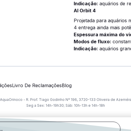
Indicação:
aquários de re
AI Orbit 4
Projetada para aquários m
4 entrega ainda mais pot
Espessura máxima do vi
Modos de fluxo:
constant
Indicação:
aquários grand
ições
Livro De Reclamações
Blog
AquaOrinoco - R. Prof. Tiago Godinho Nº 196, 3720-133 Oliveira de Azeméi
Seg a Sex: 14h-19h30; Sáb: 10h-13h e 14h-18h