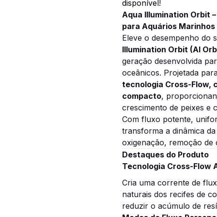
disponível!
Aqua Illumination Orbit
para Aquários Marinhos
Eleve o desempenho do s
Illumination Orbit (AI Orb
geração desenvolvida par
oceânicos. Projetada para
tecnologia Cross-Flow, c
compacto
, proporcionan
crescimento de peixes e c
Com fluxo potente, unifor
transforma a dinâmica d
oxigenação, remoção de det
Destaques do Produto
Tecnologia Cross-Flow
Cria uma corrente de flu
naturais dos recifes de c
reduzir o acúmulo de res