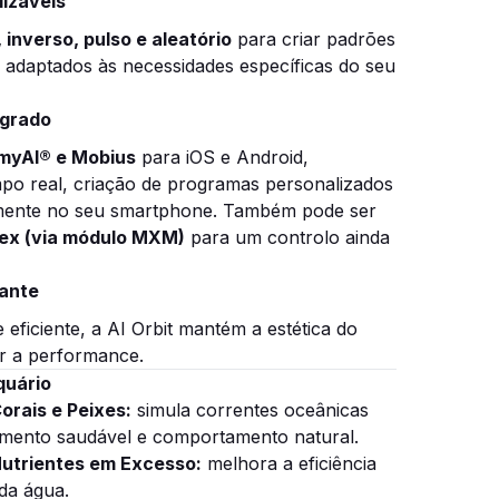
izáveis
 inverso, pulso e aleatório
para criar padrões
e adaptados às necessidades específicas do seu
egrado
myAI® e Mobius
para iOS e Android,
mpo real, criação de programas personalizados
amente no seu smartphone. Também pode ser
ex (via módulo MXM)
para um controlo ainda
ante
 e eficiente, a AI Orbit mantém a estética do
r a performance.
quário
orais e Peixes:
simula correntes oceânicas
imento saudável e comportamento natural.
Nutrientes em Excesso:
melhora a eficiência
 da água.