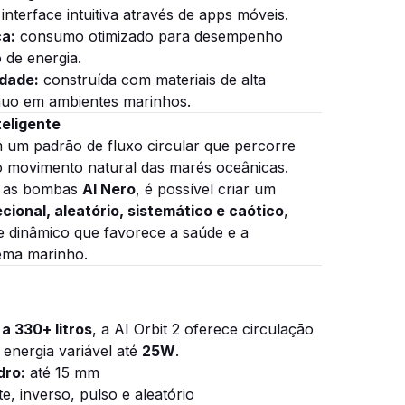
interface intuitiva através de apps móveis.
ca:
consumo otimizado para desempenho
de energia.
idade:
construída com materiais de alta
nuo em ambientes marinhos.
teligente
 um padrão de fluxo circular que percorre
 o movimento natural das marés oceânicas.
 as bombas
AI Nero
, é possível criar um
ecional, aleatório, sistemático e caótico
,
dinâmico que favorece a saúde e a
ema marinho.
 a 330+ litros
, a AI Orbit 2 oferece circulação
energia variável até
25W
.
dro:
até 15 mm
e, inverso, pulso e aleatório