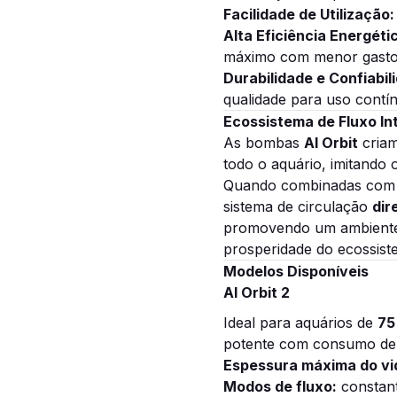
Facilidade de Utilização:
Alta Eficiência Energéti
máximo com menor gasto 
Durabilidade e Confiabil
qualidade para uso contí
Ecossistema de Fluxo In
As bombas
AI Orbit
criam
todo o aquário, imitando
Quando combinadas com
sistema de circulação
dir
promovendo um ambiente 
prosperidade do ecossist
Modelos Disponíveis
AI Orbit 2
Ideal para aquários de
75
potente com consumo de 
Espessura máxima do vi
Modos de fluxo:
constant