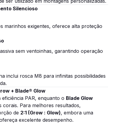
e ser utilizado em montagens personalizadas.
ento Silencioso
s marinhos exigentes, oferece alta proteção
so
passiva sem ventoinhas, garantindo operação
a inclui rosca M8 para infinitas possibilidades
da.
Grow + Blade® Glow
 eficiência PAR, enquanto o
Blade Glow
s corais. Para melhores resultados,
orção de
2:1 (Grow : Glow)
, embora uma
ofereça excelente desempenho.