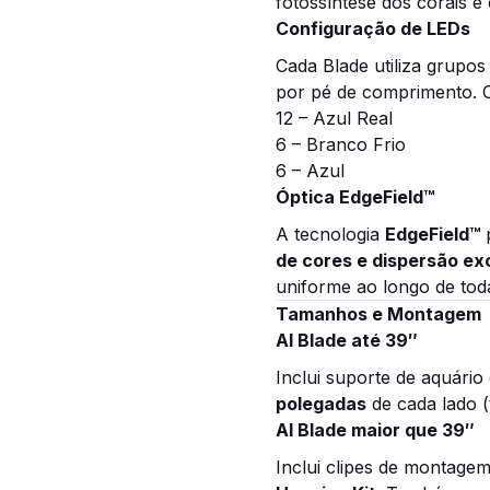
fotossíntese dos corais e 
Configuração de LEDs
Cada Blade utiliza grupo
por pé de comprimento. 
12 – Azul Real
6 – Branco Frio
6 – Azul
Óptica EdgeField™
A tecnologia
EdgeField™
de cores e dispersão ex
uniforme ao longo de toda
Tamanhos e Montagem
AI Blade até 39″
Inclui suporte de aquário
polegadas
de cada lado (
AI Blade maior que 39″
Inclui clipes de montag