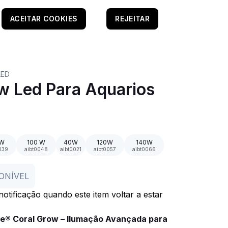
ACEITAR COOKIES
REJEITAR
LED
w Led Para Aquarios
 W
100 W
40W
120W
140W
039
aibt0048
aibt0021
aibt0057
aibt0066
ONÍVEL
otificação quando este item voltar a estar
ade® Coral Grow – Ilumação Avançada para