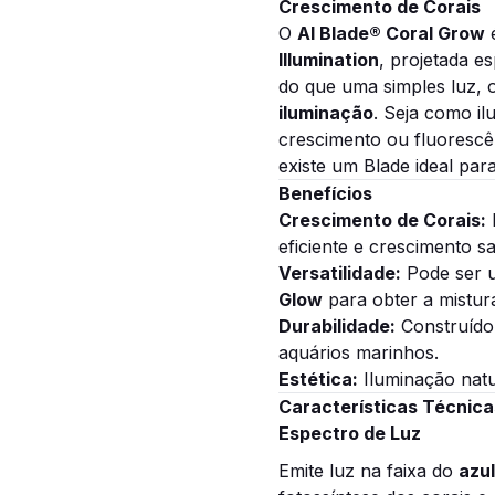
Crescimento de Corais
O
AI Blade® Coral Grow
é
Illumination
, projetada e
do que uma simples luz,
iluminação
. Seja como il
crescimento ou fluorescê
existe um Blade ideal par
Benefícios
Crescimento de Corais:
eficiente e crescimento s
Versatilidade:
Pode ser 
Glow
para obter a mistura
Durabilidade:
Construído 
aquários marinhos.
Estética:
Iluminação natu
Características Técnica
Espectro de Luz
Emite luz na faixa do
azu