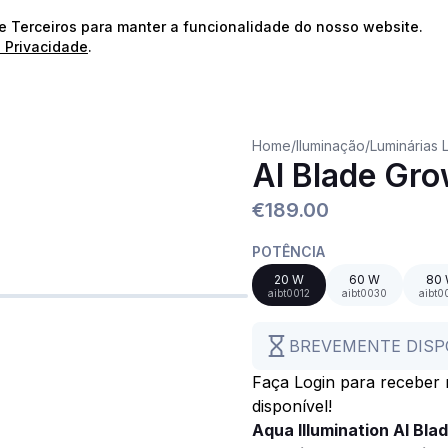
⭐️
Envios Gratuitos para encomendas acima de 60€!*
⭐️
de Terceiros para manter a funcionalidade do nosso website.
e Privacidade
.
Home
/
Iluminação
/
Luminárias 
AI Blade Gro
€189.00
POTÊNCIA
20 W
60 W
80
aibt0012
aibt0030
aibt0
BREVEMENTE DISP
Faça Login para receber n
disponível!
Aqua Illumination AI Bl