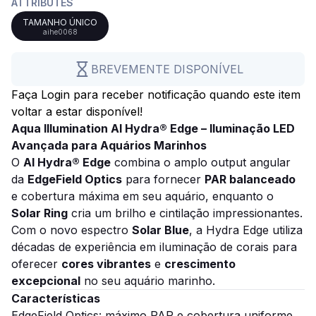
ATTRIBUTES
TAMANHO ÚNICO
aihe0068
BREVEMENTE DISPONÍVEL
Faça Login para receber notificação quando este item
voltar a estar disponível!
Aqua Illumination AI Hydra® Edge – Iluminação LED
Avançada para Aquários Marinhos
O
AI Hydra® Edge
combina o amplo output angular
da
EdgeField Optics
para fornecer
PAR balanceado
e cobertura máxima em seu aquário, enquanto o
Solar Ring
cria um brilho e cintilação impressionantes.
Com o novo espectro
Solar Blue
, a Hydra Edge utiliza
décadas de experiência em iluminação de corais para
oferecer
cores vibrantes
e
crescimento
excepcional
no seu aquário marinho.
Características
EdgeField Optics: máximo PAR e cobertura uniforme