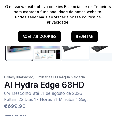
⭐️
Envios Gratuitos para encomendas acima de 60€!*
⭐️
O nosso website utiliza cookies Essenciais e de Terceiros
para manter a funcionalidade do nosso website.
Podes saber mais ao visitar a nossa
Política de
Privacidade
.
ACEITAR COOKIES
REJEITAR
Home
/
Iluminação
/
Luminárias LED
/
Água Salgada
AI Hydra Edge 68HD
6% Desconto
até
31 de agosto de 2026
Faltam 22 Dias 17 Horas 31 Minutos 1 Seg.
€699.90