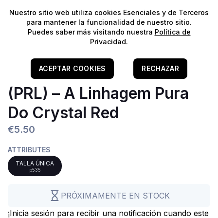
⭐️
¡Envíos gratis para pedidos superiores a 60€!*
⭐️
Nuestro sitio web utiliza cookies Esenciales y de Terceros
para mantener la funcionalidad de nuestro sitio.
Puedes saber más visitando nuestra
Política de
Agua Dulce
Privacidad
.
Nano
Home
/
Vivos
/
(Vivos) Água Doce
/
Invertebrados
/
Camarões
Camarón
Caridina Pure Red Line
ACEPTAR COOKIES
RECHAZAR
(PRL) – A Linhagem Pura
Do Crystal Red
€5.50
ATTRIBUTES
TALLA ÚNICA
p535
PRÓXIMAMENTE EN STOCK
¡Inicia sesión para recibir una notificación cuando este