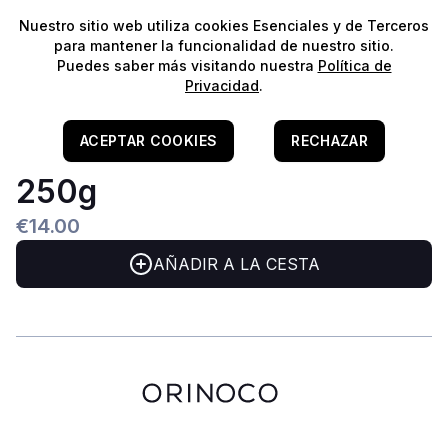
⭐️
¡Envíos gratis para pedidos superiores a 60€!*
⭐️
Nuestro sitio web utiliza cookies Esenciales y de Terceros
para mantener la funcionalidad de nuestro sitio.
Puedes saber más visitando nuestra
Política de
Privacidad
.
Home
/
REEF
/
Aditivos E Reguladores
Tropic Marin Triple Buffer
ACEPTAR COOKIES
RECHAZAR
250g
€14.00
AÑADIR A LA CESTA