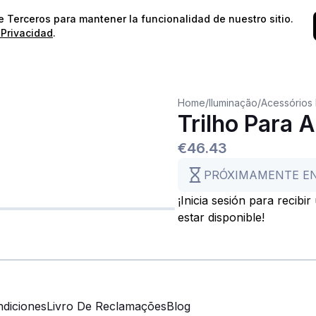
⭐️
¡Envíos gratis para pedidos superiores a 60€!*
⭐️
de Terceros para mantener la funcionalidad de nuestro sitio.
 Privacidad
.
Home
/
Iluminação
/
Acessórios 
Trilho Para 
€46.43
PRÓXIMAMENTE E
¡Inicia sesión para recibi
estar disponible!
diciones
Livro De Reclamações
Blog