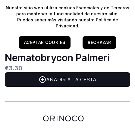
⭐️
¡Envíos gratis para pedidos superiores a 60€!*
⭐️
Nuestro sitio web utiliza cookies Esenciales y de Terceros
para mantener la funcionalidad de nuestro sitio.
Puedes saber más visitando nuestra
Política de
Privacidad
.
Home
Tetra Emperador Black -
ACEPTAR COOKIES
RECHAZAR
Nematobrycon Palmeri
€3.30
AÑADIR A LA CESTA