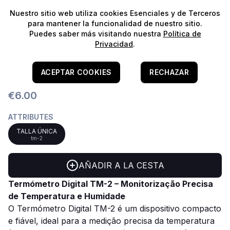
⭐️
¡Envíos gratis para pedidos superiores a 60€!*
⭐️
Nuestro sitio web utiliza cookies Esenciales y de Terceros
para mantener la funcionalidad de nuestro sitio.
Puedes saber más visitando nuestra
Política de
Privacidad
.
Home
/
Répteis
Termómetro Digital TM-2
ACEPTAR COOKIES
RECHAZAR
€6.00
ATTRIBUTES
TALLA ÚNICA
tm-2
AÑADIR A LA CESTA
Termómetro Digital TM-2 – Monitorização Precisa
de Temperatura e Humidade
O Termómetro Digital TM-2 é um dispositivo compacto
e fiável, ideal para a medição precisa da temperatura