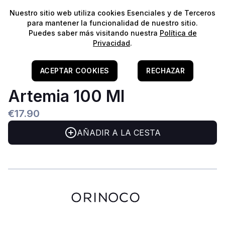
⭐️
¡Envíos gratis para pedidos superiores a 60€!*
⭐️
Nuestro sitio web utiliza cookies Esenciales y de Terceros
para mantener la funcionalidad de nuestro sitio.
Puedes saber más visitando nuestra
Política de
Privacidad
.
Home
/
Alimentação E Tratamento
/
Alimento Liquido
StreamBiz Pure Nature
ACEPTAR COOKIES
RECHAZAR
Artemia 100 Ml
€17.90
AÑADIR A LA CESTA