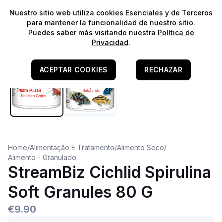
⭐️
¡Envíos gratis para pedidos superiores a 60€!*
⭐️
Nuestro sitio web utiliza cookies Esenciales y de Terceros
para mantener la funcionalidad de nuestro sitio.
Puedes saber más visitando nuestra
Política de
Privacidad
.
ACEPTAR COOKIES
RECHAZAR
Home
/
Alimentação E Tratamento
/
Alimento Seco
/
Alimento - Granulado
StreamBiz Cichlid Spirulina
Soft Granules 80 G
€9.90