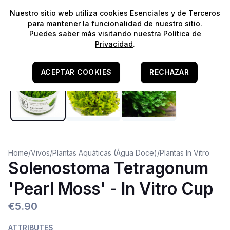
⭐️
¡Envíos gratis para pedidos superiores a 60€!*
⭐️
Nuestro sitio web utiliza cookies Esenciales y de Terceros
para mantener la funcionalidad de nuestro sitio.
Puedes saber más visitando nuestra
Política de
Agua Dulce
Privacidad
.
ACEPTAR COOKIES
RECHAZAR
Home
/
Vivos
/
Plantas Aquáticas (Água Doce)
/
Plantas In Vitro
Solenostoma Tetragonum
'Pearl Moss' - In Vitro Cup
€5.90
ATTRIBUTES