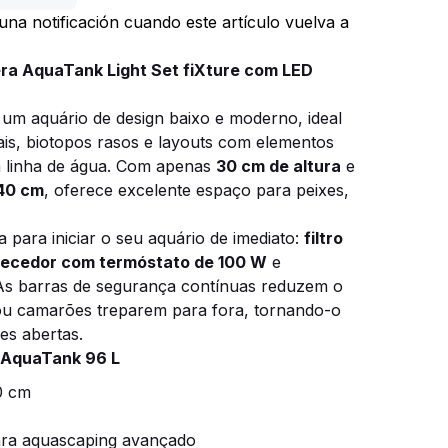
r una notificación cuando este artículo vuelva a
ra AquaTank Light Set fiXture com LED
um aquário de design baixo e moderno, ideal
iais, biotopos rasos e layouts com elementos
 linha de água. Com apenas
30 cm de altura
e
40 cm
, oferece excelente espaço para peixes,
a para iniciar o seu aquário de imediato:
filtro
ecedor com termóstato de 100 W
e
 As barras de segurança contínuas reduzem o
 ou camarões treparem para fora, tornando-o
es abertas.
a AquaTank 96 L
0 cm
para aquascaping avançado