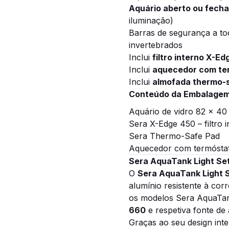
Aquário aberto ou fech
iluminação)
Barras de segurança a tod
invertebrados
Inclui
filtro interno X-E
Inclui
aquecedor com te
Inclui
almofada thermo-
Conteúdo da Embalagem
Aquário de vidro 82 x 40
Sera X-Edge 450 – filtro i
Sera Thermo-Safe Pad
Aquecedor com termósta
Sera AquaTank Light Set
O
Sera AquaTank Light S
alumínio resistente à cor
os modelos Sera AquaTan
660
e respetiva fonte de 
Graças ao seu design intel