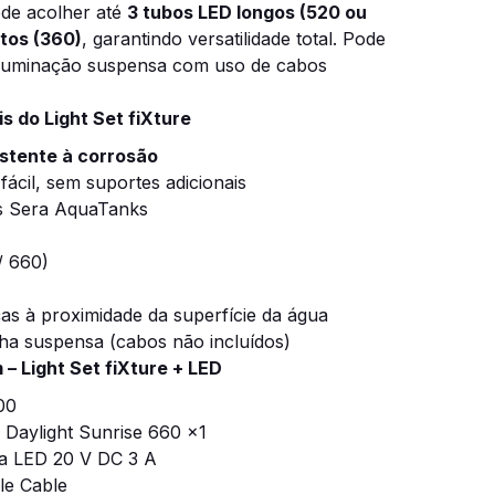
ode acolher até
3 tubos LED longos (520 ou
tos (360)
, garantindo versatilidade total. Pode
 iluminação suspensa com uso de cabos
is do Light Set fiXture
istente à corrosão
ácil, sem suportes adicionais
s Sera AquaTanks
/ 660)
ças à proximidade da superfície da água
ha suspensa (cabos não incluídos)
 Light Set fiXture + LED
00
Daylight Sunrise 660 x1
ra LED 20 V DC 3 A
le Cable