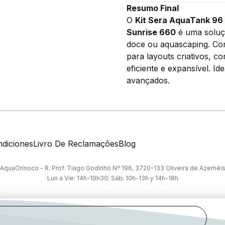
Resumo Final
O
Kit Sera AquaTank 96 
Sunrise 660
é uma soluç
doce ou aquascaping. Com
para layouts criativos, 
eficiente e expansível. Id
avançados.
diciones
Livro De Reclamações
Blog
AquaOrinoco - R. Prof. Tiago Godinho Nº 196, 3720-133 Oliveira de Azeméi
Lun a Vie: 14h-19h30; Sáb: 10h-13h y 14h-18h