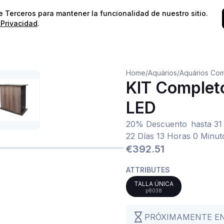
⭐️
¡Envíos gratis para pedidos superiores a 60€!*
⭐️
de Terceros para mantener la funcionalidad de nuestro sitio.
 Privacidad
.
Home
/
Aquários
/
Aquários Com
KIT Complet
LED
20% Descuento
hasta
31
22 Días 13 Horas 0 Minut
€392.51
ATTRIBUTES
TALLA ÚNICA
p8038
PRÓXIMAMENTE E