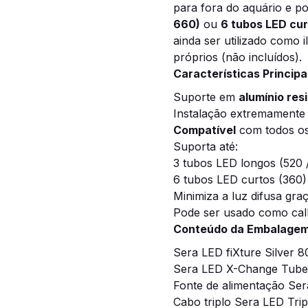
para fora do aquário e p
660)
ou
6 tubos LED cur
ainda ser utilizado como
próprios (não incluídos).
Características Principa
Suporte em
alumínio res
Instalação extremamente f
Compatível
com todos o
Suporta até:
3 tubos LED longos (520 
6 tubos LED curtos (360)
Minimiza a luz difusa gra
Pode ser usado como cal
Conteúdo da Embalagem –
Sera LED fiXture Silver 8
Sera LED X-Change Tube 
Fonte de alimentação Se
Cabo triplo Sera LED Trip