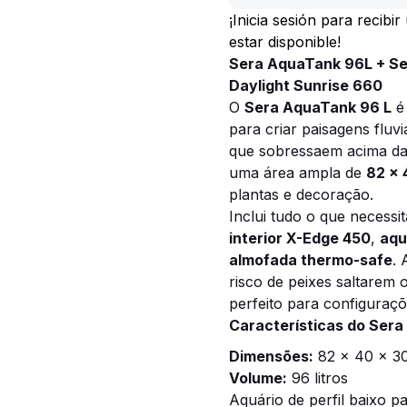
¡Inicia sesión para recibi
estar disponible!
Sera AquaTank 96L + Se
Daylight Sunrise 660
O
Sera AquaTank 96 L
é 
para criar paisagens fluv
que sobressaem acima da
uma área ampla de
82 x 
plantas e decoração.
Inclui tudo o que necessit
interior X-Edge 450
,
aqu
almofada thermo-safe
.
risco de peixes saltarem
perfeito para configuraçõ
Características do Ser
Dimensões:
82 x 40 x 3
Volume:
96 litros
Aquário de perfil baixo 