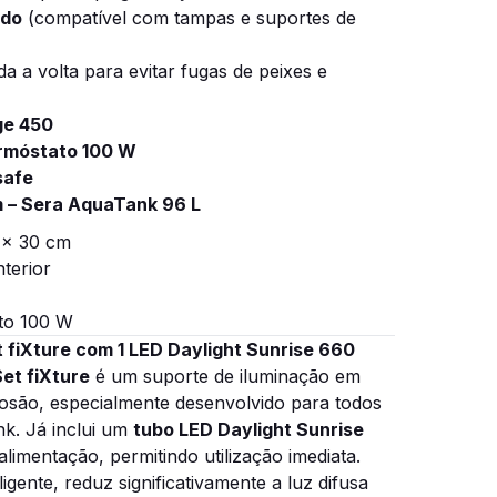
ado
(compatível com tampas e suportes de
a a volta para evitar fugas de peixes e
dge 450
rmóstato 100 W
safe
 – Sera AquaTank 96 L
 x 30 cm
nterior
to 100 W
 fiXture com 1 LED Daylight Sunrise 660
et fiXture
é um suporte de iluminação em
rosão, especialmente desenvolvido para todos
k. Já inclui um
tubo LED Daylight Sunrise
alimentação, permitindo utilização imediata.
igente, reduz significativamente a luz difusa