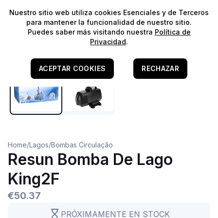
⭐️
¡Envíos gratis para pedidos superiores a 60€!*
⭐️
Nuestro sitio web utiliza cookies Esenciales y de Terceros
para mantener la funcionalidad de nuestro sitio.
Puedes saber más visitando nuestra
Política de
Privacidad
.
ACEPTAR COOKIES
RECHAZAR
Home
/
Lagos
/
Bombas Circulação
Resun Bomba De Lago
King2F
€50.37
PRÓXIMAMENTE EN STOCK