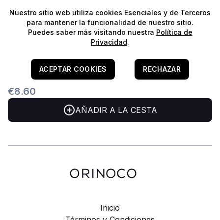
⭐️
¡Envíos gratis para pedidos superiores a 60€!*
⭐️
Nuestro sitio web utiliza cookies Esenciales y de Terceros
para mantener la funcionalidad de nuestro sitio.
Puedes saber más visitando nuestra
Política de
Privacidad
.
Home
/
Aquascaping
/
Hardscape - Rocha Para Reefs
ReefTech Frag Rock 1 Plugs
ACEPTAR COOKIES
RECHAZAR
€8.60
AÑADIR A LA CESTA
Inicio
Términos y Condiciones